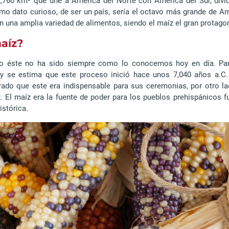
760 km² que une a América del Norte con América del Sur, divid
o dato curioso, de ser un país, sería el octavo más grande de Amé
en una amplia variedad de alimentos, siendo el maíz el gran protago
maíz?
ero éste no ha sido siempre como lo conocemos hoy en día. Par
 y se estima que este proceso inició hace unos 7,040 años a.C
rado que este era indispensable para sus ceremonias, por otro l
 El maíz era la fuente de poder para los pueblos prehispánicos f
istórica.