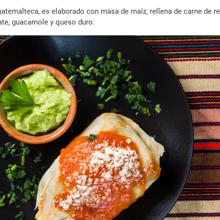
atemalteca, es elaborado con masa de maíz, rellena de carne de res
ate, guacamole y queso duro.